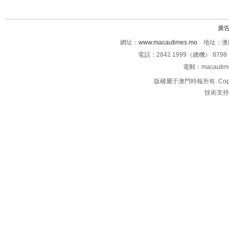
廣
網址：
www.macautimes.mo
地址：澳門
電話：2842 1999（總機） 8798 
電郵：macauti
版權屬于澳門時報所有. Copyright 
技術支持