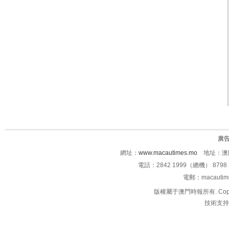
廣
網址：
www.macautimes.mo
地址：澳門
電話：2842 1999（總機） 8798 
電郵：macauti
版權屬于澳門時報所有. Copyright 
技術支持