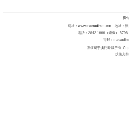
廣
網址：
www.macautimes.mo
地址：澳門
電話：2842 1999（總機） 8798 
電郵：macauti
版權屬于澳門時報所有. Copyright 
技術支持