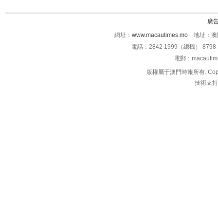
廣
網址：
www.macautimes.mo
地址：澳門
電話：2842 1999（總機） 8798 
電郵：macauti
版權屬于澳門時報所有. Copyright 
技術支持