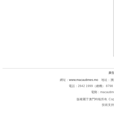
廣
網址：
www.macautimes.mo
地址：澳門
電話：2842 1999（總機） 8798 
電郵：macauti
版權屬于澳門時報所有. Copyright 
技術支持