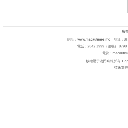
廣
網址：
www.macautimes.mo
地址：澳門
電話：2842 1999（總機） 8798 
電郵：macauti
版權屬于澳門時報所有. Copyright 
技術支持