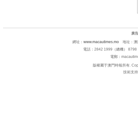
廣
網址：
www.macautimes.mo
地址：澳門
電話：2842 1999（總機） 8798 
電郵：macauti
版權屬于澳門時報所有. Copyright 
技術支持