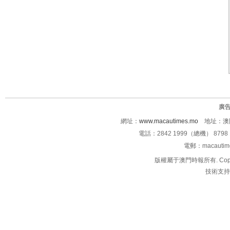
廣
網址：
www.macautimes.mo
地址：澳門
電話：2842 1999（總機） 8798 
電郵：macauti
版權屬于澳門時報所有. Copyright 
技術支持