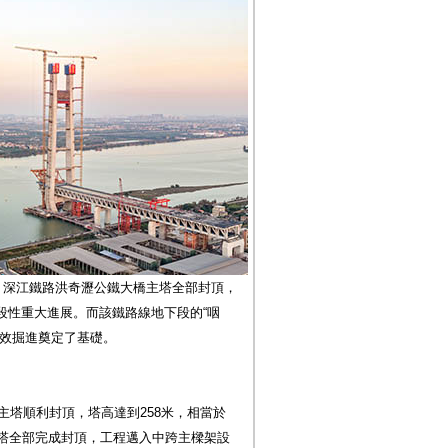
，深江鐵路洪奇瀝公鐵大橋主塔全部封頂，
段性重大進展。而該鐵路線地下段的“咽
高效掘進奠定了基礎。
主塔順利封頂，塔高達到258米，相當於
主塔全部完成封頂，工程邁入中跨主樑架設