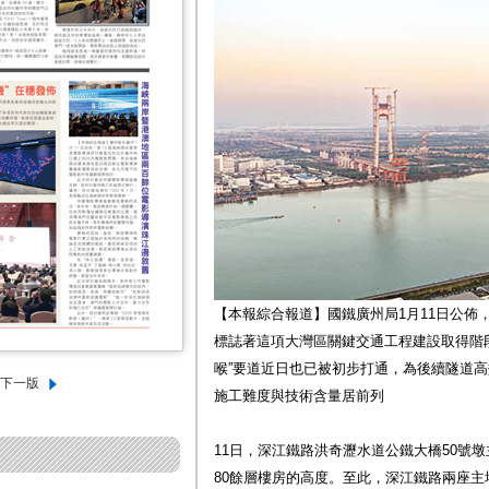
【本報綜合報道】國鐵廣州局1月11日公佈
標誌著這項大灣區關鍵交通工程建設取得階
喉”要道近日也已被初步打通，為後續隧道
施工難度與技術含量居前列
11日，深江鐵路洪奇瀝水道公鐵大橋50號墩
80餘層樓房的高度。至此，深江鐵路兩座