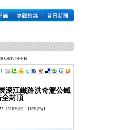
公鐵大橋主塔全封頂
 |
展深江鐵路洪奇瀝公鐵
塔全封頂
:58
【我要列印】
【我要評論】