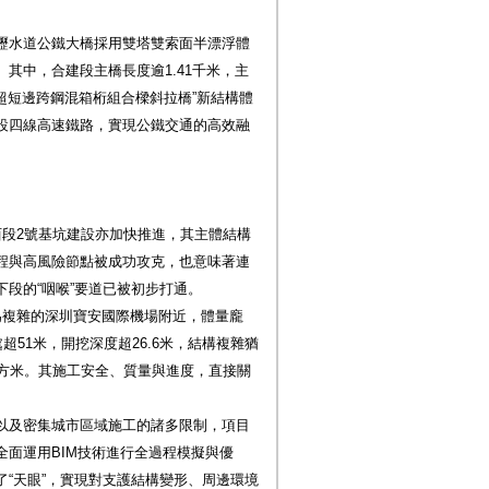
瀝水道公鐵大橋採用雙塔雙索面半漂浮體
其中，合建段主橋長度逾1.41千米，主
“超短邊跨鋼混箱桁組合樑斜拉橋”新結構體
設四線高速鐵路，實現公鐵交通的高效融
西段2號基坑建設亦加快推進，其主體結構
程與高風險節點被成功攻克，也意味著連
段的“咽喉”要道已被初步打通。
為複雜的深圳寶安國際機場附近，體量龐
超51米，開挖深度超26.6米，結構複雜猶
0立方米。其施工安全、質量與進度，直接關
以及密集城市區域施工的諸多限制，項目
面運用BIM技術進行全過程模擬與優
“天眼”，實現對支護結構變形、周邊環境