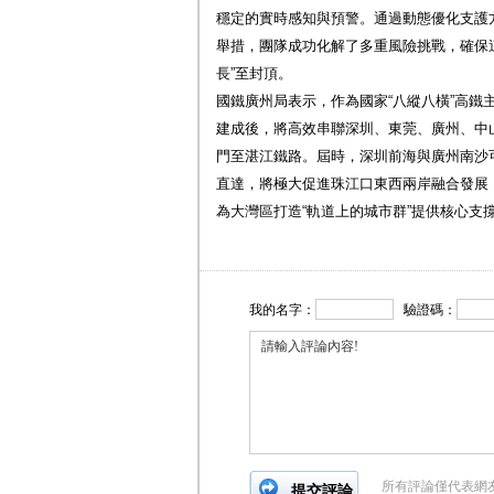
穩定的實時感知與預警。通過動態優化支護
舉措，團隊成功化解了多重風險挑戰，確保
長”至封頂。
國鐵廣州局表示，作為國家“八縱八橫”高鐵
建成後，將高效串聯深圳、東莞、廣州、中
門至湛江鐵路。屆時，深圳前海與廣州南沙
直達，將極大促進珠江口東西兩岸融合發展
為大灣區打造“軌道上的城市群”提供核心支
我的名字：
驗證碼：
所有評論僅代表網