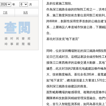
及斜拉索施工階段。
年
月
作為深江鐵路全線的控制性工程之一，洪奇
7月
9月
系，施工難度與技術含量位居同類工程前列。
跨808米，創新性採用世界首創的公鐵合建
系，上層佈設八車道城市快速公路，下層鋪
合。
基坑封頂攻克“地下迷宮”
同時，位於深圳機場附近的深江鐵路4標段
近日已完成封頂。這標誌著該全線控制性工
接珠江口東西兩岸的這條交通大動脈，其地下
據悉，此次封頂的2號基坑地處建設條件極
大、技術難度極高。基坑全長285米，最寬處
如“地下迷宮”，總澆築混凝土方量達1,57
係到深江鐵路全線建設的推進。
面對毗鄰機場的敏感環境、複雜的地質條件
團隊將科技創新與精細管理深度融合。他們全
化，並引入智能監測系統，如同為基坑裝上了