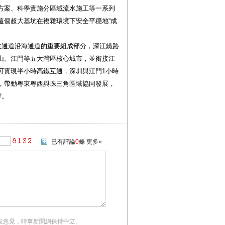
方案、科學實施分區域流水施工等一系列
這個超大基坑在複雜環境下安全平穩地“成
主通道沿海通道的重要組成部分，深江鐵路
山、江門等五大灣區核心城市，並銜接江
可實現半小時高鐵互通，深圳與江門1小時
，帶動粵東粵西與珠三角區域協同發展，
撐。
已有評論
0
條
更多»
友意見，時事新聞網保持中立。