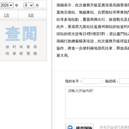
港鐵表示，此次服務升級是廣深港高鐵香港
年
月
蓋南京南站、無錫東站、合肥南站等華東熱
7月
9月
站等多地站點，覆蓋商務出行、旅遊觀光及
此外，香港西九龍站往返廣州南站的短途列車
頭站的班次從每日4對增至5對；原以廈門
港鐵行政總裁楊美珍說，此次服務升級得益
協作，將進一步便利兩地居民往來，釋放高
展大局。
我的名字：
驗證碼：
所有評論僅代表網