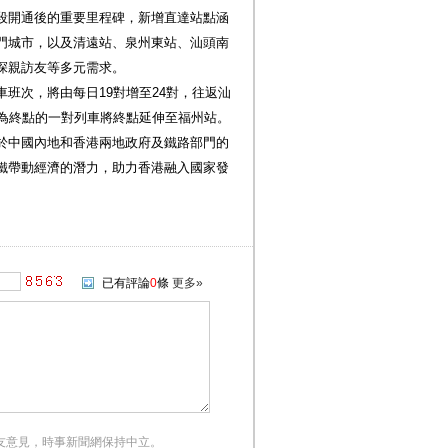
段開通後的重要里程碑，新增直達站點涵
門城市，以及清遠站、泉州東站、汕頭南
探親訪友等多元需求。
班次，將由每日19對增至24對，往返汕
站為終點的一對列車將終點延伸至福州站。
於中國內地和香港兩地政府及鐵路部門的
鐵帶動經濟的潛力，助力香港融入國家發
已有評論
0
條
更多»
友意見，時事新聞網保持中立。