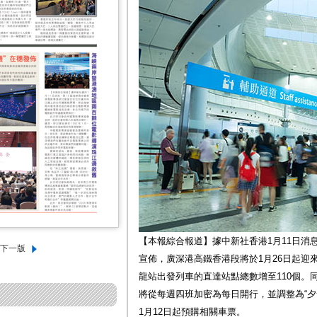
【本報綜合報道】據中新社香港1月11日消
宣佈，廣深港高鐵香港段將於1月26日起迎
龍站出發列車的直達站點總數增至110個。
將從每週四班加密為每日開行，並調整為“夕
1月12日起預購相關車票。