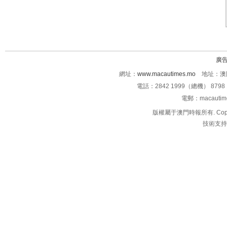
廣
網址：
www.macautimes.mo
地址：澳門
電話：2842 1999（總機） 8798 
電郵：macauti
版權屬于澳門時報所有. Copyright 
技術支持