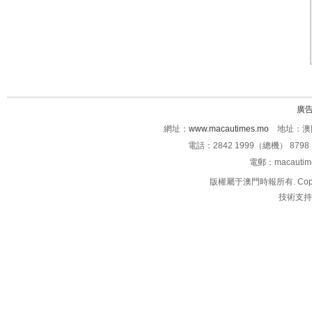
廣
網址：
www.macautimes.mo
地址：澳門
電話：2842 1999（總機） 8798 
電郵：macauti
版權屬于澳門時報所有. Copyright 
技術支持