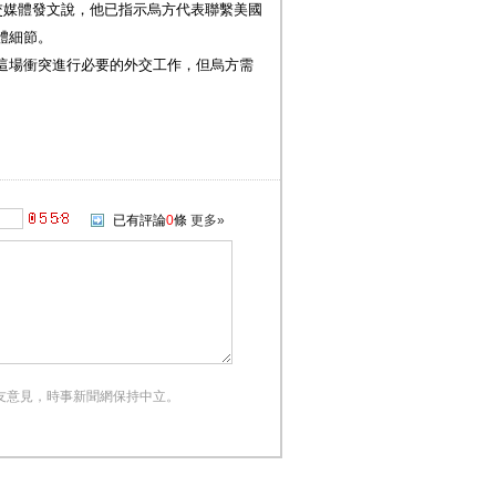
交媒體發文說，他已指示烏方代表聯繫美國
體細節。
這場衝突進行必要的外交工作，但烏方需
已有評論
0
條
更多»
友意見，時事新聞網保持中立。