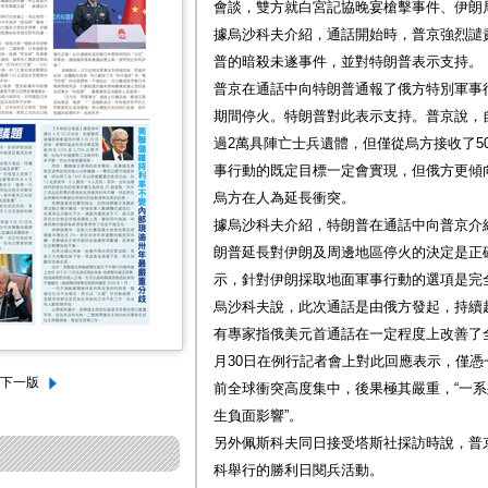
會談，雙方就白宮記協晚宴槍擊事件、伊朗
據烏沙科夫介紹，通話開始時，普京強烈譴
普的暗殺未遂事件，並對特朗普表示支持。
普京在通話中向特朗普通報了俄方特別軍事
期間停火。特朗普對此表示支持。普京說，自
過2萬具陣亡士兵遺體，但僅從烏方接收了5
事行動的既定目標一定會實現，但俄方更傾
烏方在人為延長衝突。
據烏沙科夫介紹，特朗普在通話中向普京介
朗普延長對伊朗及周邊地區停火的決定是正
示，針對伊朗採取地面軍事行動的選項是完
烏沙科夫說，此次通話是由俄方發起，持續超
有專家指俄美元首通話在一定程度上改善了
月30日在例行記者會上對此回應表示，僅
前全球衝突高度集中，後果極其嚴重，“一
生負面影響”。
另外佩斯科夫同日接受塔斯社採訪時說，普
科舉行的勝利日閱兵活動。