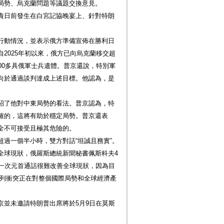
局勢、烏克蘭問題等議題交換意見。
責日前發生在白宮記協晚宴上、針對特朗
行動情況，並表示俄方準備宣佈在勝利日
2025年初以來，俄方已向烏克蘭移交超
00多具俄軍士兵遺體。普京還說，特別軍
向於通過談判達成上述目標。他認為，是
紹了他對中東局勢的看法。普京認為，特
確的，這將有助於穩定局勢。普京還表
全不可接受且極其危險的。
過一個半小時，雙方對話“坦誠且務實”。
全球現狀，俄羅斯總統新聞秘書佩斯科夫4
憑一次元首通話很難改善全球現狀，因為目
系列衝突正在對整個國際局勢和全球經濟產
京並未邀請特朗普出席將於5月9日在莫斯