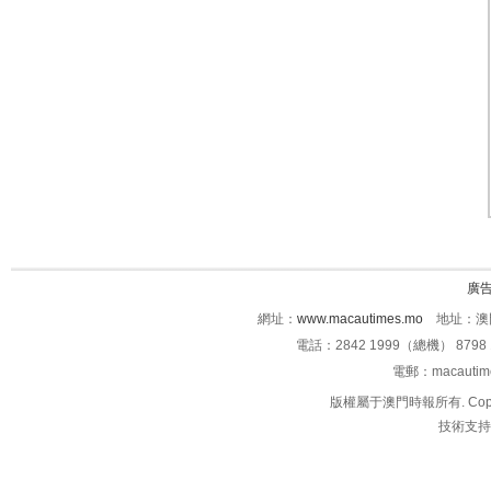
廣
網址：
www.macautimes.mo
地址：澳門
電話：2842 1999（總機） 8798 
電郵：macauti
版權屬于澳門時報所有. Copyright 
技術支持