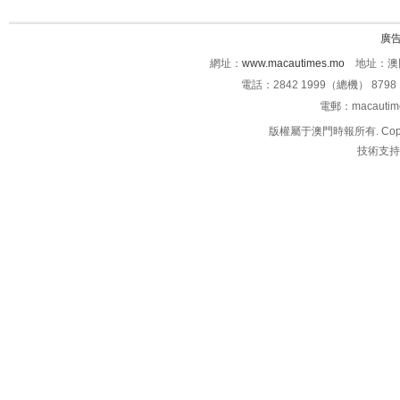
廣
網址：
www.macautimes.mo
地址：澳門
電話：2842 1999（總機） 8798 
電郵：macauti
版權屬于澳門時報所有. Copyright 
技術支持