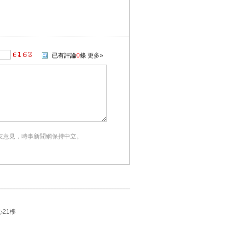
已有評論
0
條
更多»
友意見，時事新聞網保持中立。
21樓