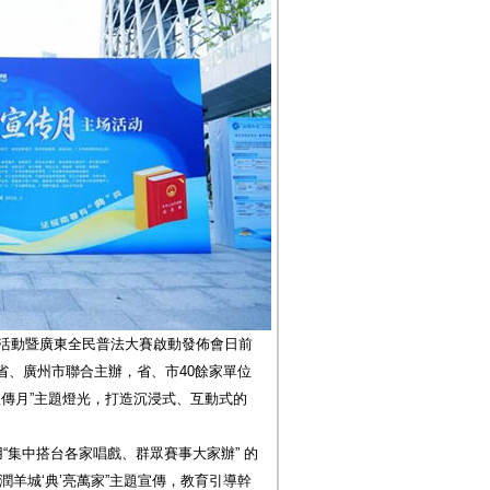
場活動暨廣東全民普法大賽啟動發佈會日前
省、廣州市聯合主辦，省、市40餘家單位
宣傳月”主題燈光，打造沉浸式、互動式的
“集中搭台各家唱戲、群眾賽事大家辦” 的
潤羊城‘典’亮萬家”主題宣傳，教育引導幹