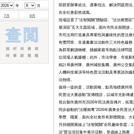
部群眾辦事依法、遇事找法、解決問題用法
年
月
在全社會蔚然成風。
7月
9月
現場設置了“法智闖關”體驗區、“法治展覽區”
展演區”五大主題區域，面向市民全面開放
市司法局打造兼具專業性與趣味性的普法展
有獎問答、非遺書畫法治創作三大特色服務，
為群眾解讀物權、婚姻家庭等熱點法律問題
位現場人氣爆棚；此外，市法學會、市規劃
統計局廣州隊、廣州城投集團、廣州公交集
人機科技展演等特色普法活動及專業諮詢服務
法熱情。
值得一提的是，活動當晚，點亮地標廣州塔，滾
民普法大賽啟動”宣傳標語，以城市光影傳
視台製作廣州市2026年民法典宣傳片，拓
同步啟動的“法耀南粵”2026年廣東全民普
學歷、職業，面向全社會所有群體開放。大賽採
月持續開展線上“法智闖關”全民趣味答題；1
法”普法項目集中展示活動，形成線上熱賽