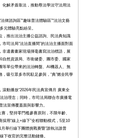
、化解矛盾靠法，推動尊法學法守法用法
“法律諮詢區”“趣味普法體驗區”“法治文藝
，多元體驗亮點紛呈。
位，推出法治主播公益諮詢、民法典知識
市司法局“法治直播間”的法治主播面對面
，非遺書畫家現場揮毫書寫法治標語，展
和自然資源局、市衛健委、團市委、國家
團等單位帶來的法治轉盤、AI機器人、無
，吸引眾多市民駐足參與，“典”燃全民學
動播放“2026年民法典宣傳月 廣東全
遞法治理念；同時，市司法局聯合市廣播電
寬普法宣傳覆蓋面與影響力。
法大賽，堅持零門檻參賽原則，不限年齡、
用“線上+線下”全程聯動模式，5至10
1月舉行線下團體挑戰賽暨“誰執法誰普
、線下收官的完整活動鏈條。