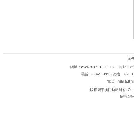
廣
網址：
www.macautimes.mo
地址：澳門
電話：2842 1999（總機） 8798 
電郵：macauti
版權屬于澳門時報所有. Copyright 
技術支持