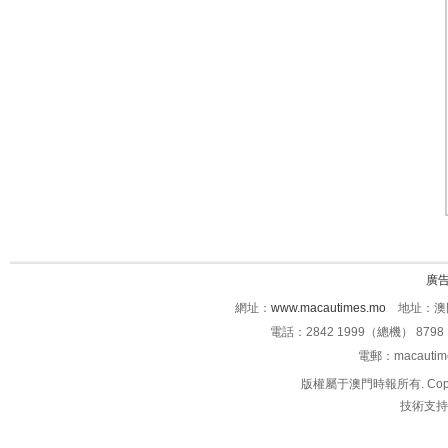
廣
網址：
www.macautimes.mo
地址：澳門
電話：2842 1999（總機） 8798 
電郵：macauti
版權屬于澳門時報所有. Copyright 
技術支持