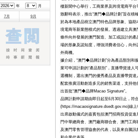
年
月
樓新聞中心舉行，工商業界及跨境電商平台
致辭時表示，推出“澳門◆品牌計劃”旨在積極
7月
9月
於為本地產品樹立澳門特色品牌形象、協助本
境電商等新業態模式的發展。透過建立具澳
條件向外發展的澳門製造、加工或設計的產
場的形象及認知度，增強消費者信心，向外
外商機。
據介紹，“澳門◆品牌計劃”分為產品類別和
業可申請計劃的“產品類別”，直播帶貨達人
選機制，選出澳門的優秀產品及直播帶貨達人成為“澳
配套推廣活動創造多元的銷售渠道，支持他
出首批“澳門◆品牌Macao Signature”。
品牌計劃申請期由即日起至6月30日止，符
(https://macaosignature.dsedt.go
出席啟動儀式的嘉賓包括澳門招商投資促進
門中華總商會、澳門廠商聯合會、澳門工商
及澳門零售管理協會的代表，以及來自騰訊集團、
和企業代表等。