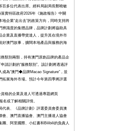
等百多位代表出席。經科局副局長鄭曉敏
落實特區政府2026年《施政報告》中關
地企業“走出去”的政策方向，同時支持跨
門辨識度的集體品牌，品牌計劃將協助具
品企業及直播帶貨達人，提升其在境外市
說好澳門故事，擴闊本地產品與服務的海
服務類別兩類，持有澳門原創品牌的產品企
可申請計劃的“服務類別”。該計劃將透過評
門◆品牌Macao Signature”，並
們拓展海外市場。預計今年第四季將評選
合資格的企業及達人可透過專題網頁
v.mo)線上報名或了解相關詳情。
局代表、《品牌計劃》評選委員會委員澳
聯會、澳門直播協會、澳門主播達人協會
阿里國際、小紅書和Bilibili的負責人