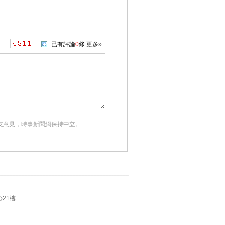
已有評論
0
條
更多»
友意見，時事新聞網保持中立。
21樓