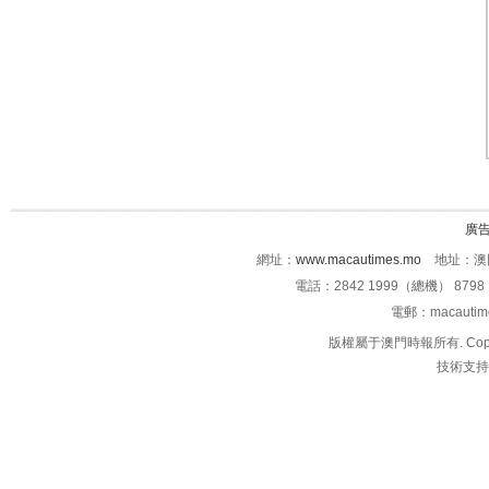
廣
網址：
www.macautimes.mo
地址：澳門
電話：2842 1999（總機） 8798 
電郵：macauti
版權屬于澳門時報所有. Copyright 
技術支持