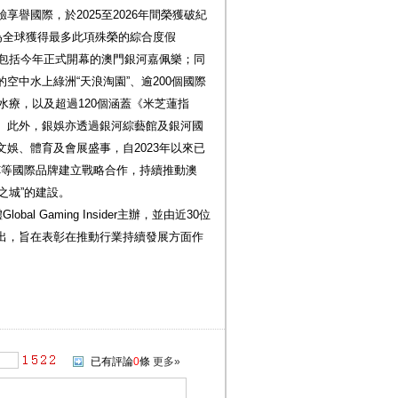
譽國際，於2025至2026年間榮獲破紀
為全球獲得最多此項殊榮的綜合度假
，包括今年正式開幕的澳門銀河嘉佩樂；同
空中水上綠洲“天浪淘園”、逾200個國際
水療，以及超過120個涵蓋《米芝蓮指
。此外，銀娛亦透過銀河綜藝館及銀河國
娛、體育及會展盛事，自2023年以來已
FC等國際品牌建立戰略合作，持續推動澳
育之城”的建設。
l Gaming Insider主辦，並由近30位
出，旨在表彰在推動行業持續發展方面作
已有評論
0
條
更多»