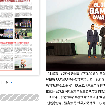
【本報訊】銀河娛樂集團（下稱“銀娛”）日前
球博彩大獎”頒獎禮中榮獲兩項大獎，包括旗
膺“年度綜合度假村”，以及連續第三年蟬聯
推動綜合旅遊休閒產業高質量發展方面的傑
一直以來，銀娛秉持“傲視世界情繫亞洲”的
的提質創新，豐富澳門“世界旅遊休閒中心”