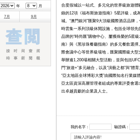
合度假城以一站式、多元化的世界級旅遊體驗享
年
月
錄的12項《福布斯旅遊指南》5星評級，成
7月
9月
城。“澳門銀河”匯聚9大頂級國際酒店品牌
時雲集一系列頂級休閒設施，包括全球領先的
品牌的“時尚匯”購物中心、屢獲殊榮的5星級
南》與《黑珍珠餐廳指南》的多元餐飲選擇
際會議中心等世界級場地，匯聚國際級大型文
舉辦逾1,200場相關大型活動，並與包括U
門“旅遊+”多元融合，以及“演藝之都”與“體
“亞太地區全球博彩大獎”由國際知名行業媒體Globa
亞太區資深高層管理者組成的專業評委會選
出卓越貢獻的企業及人士。
我的名字：
驗證碼：