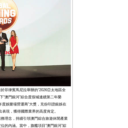
於菲律賓馬尼拉舉辦的“2026亞太地區全
下“澳門銀河”綜合度假城連續第二年榮
“年度娛樂場營運商”大獎，充份印證銀娛在
出表現，獲得國際業界的高度肯定。
服務理念，持續引領澳門綜合旅遊休閒產業
定位的內涵。當中，旗艦項目“澳門銀河”綜