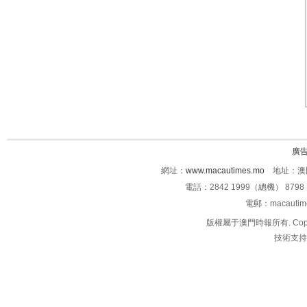
廣
網址：
www.macautimes.mo
地址：澳門
電話：2842 1999（總機） 8798 
電郵：macauti
版權屬于澳門時報所有. Copyright 
技術支持