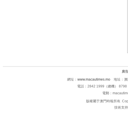
廣
網址：
www.macautimes.mo
地址：澳門
電話：2842 1999（總機） 8798 
電郵：macauti
版權屬于澳門時報所有. Copyright 
技術支持