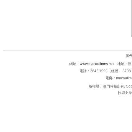
廣
網址：
www.macautimes.mo
地址：澳門
電話：2842 1999（總機） 8798 
電郵：macauti
版權屬于澳門時報所有. Copyright 
技術支持