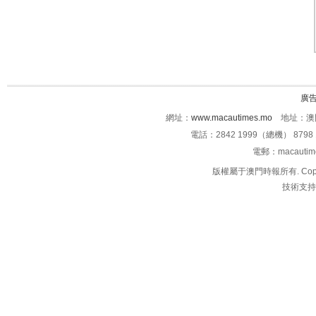
廣
網址：
www.macautimes.mo
地址：澳門
電話：2842 1999（總機） 8798 
電郵：macauti
版權屬于澳門時報所有. Copyright 
技術支持