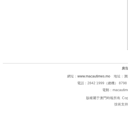
廣
網址：
www.macautimes.mo
地址：澳門
電話：2842 1999（總機） 8798 
電郵：macauti
版權屬于澳門時報所有. Copyright 
技術支持