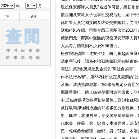
年
月
現役保安部隊人員及2名退休司警。經初步
攬亞洲及東歐女子從事性交易活動，案中部
7月
9月
休司警人員定期接觸及懷疑交收賄款，從而
活動得以存續。司警查悉三個團伙於2016年起
億澳門元，而案中受賄的現役保安部隊人員
人員每月賄款則不少於30萬港元。
檢察院經偵辦上述案件後，向刑事起訴法庭
法庭審訊後，認為有強烈跡象顯示有關嫌犯涉
罪法》第2條所規定及處罰的“黑社會的罪”、
作不法行為罪”、第332條所規定及處罰的“公
及遏止清洗黑錢犯罪》第3條所規定及處罰的
屬嚴重罪行、防止嫌犯畏罪潛逃等因素，刑
中12名嫌犯採取羈押強制措施，對14名嫌
被採取羈押強制措施的12名嫌犯分別姓吳，
男，60歲，本澳居民，治安警察局副局長；
代處長；姓蘇，男，54歲，本澳居民，治安
民，報稱桑拿經理；姓鄭，男，57歲，本澳
本澳居民，報稱退休人士；姓卓，男，39