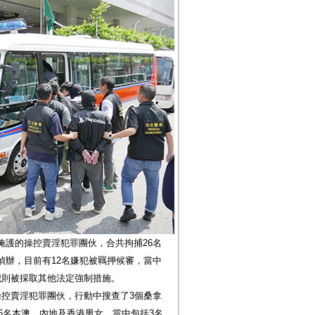
掩護的操控賣淫犯罪團伙，合共拘捕26名
偵辦，目前有12名嫌犯被羈押候審，當中
犯則被採取其他法定強制措施。
操控賣淫犯罪團伙，行動中搜查了3個桑拿
26名本澳、內地及香港男女，當中包括3名