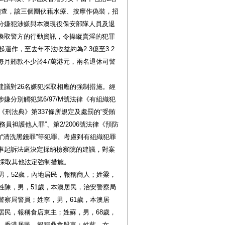
偵查，該三個團伙藉水療、按摩作偽裝，招
分嫌犯涉嫌與本澳現役保安部隊人員及退
換取警方的行動資訊，令操縱賣淫的犯罪
運作，至去年不法收益約為2.3億至3.2
每月賄款不少於47萬港元，兩名退休司警
建議對26名嫌犯採取相應的強制措施。經
嫌分別觸犯第6/97/M號法律《有組織犯
《刑法典》第337條所規定及處罰的“受賄
務員袒護他人罪”、第2/2006號法律《預防
“清洗黑錢罪”等犯罪。考慮到有組織犯罪
事起訴法庭決定採納檢察院的建議，對案
犯採取其他法定強制措施。
男，52歲，內地居民，報稱商人；姓梁，
姓陳，男，51歲，本澳居民，治安警察局
警察局警員；姓李，男，61歲，本澳居
居民，報稱食店東主；姓蘇，男，68歲，
歲，香港居民，報稱桑拿股東；姓藍，女，