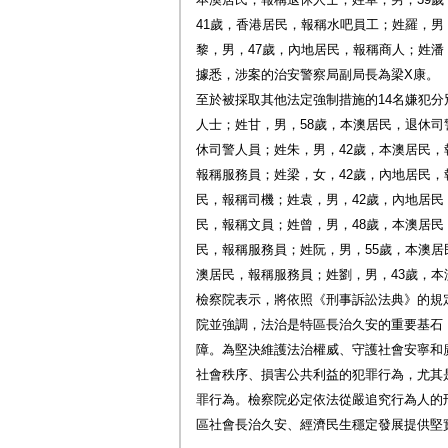
41歲，香港居民，報稱水吧員工；姓羅，男
黎，男，47歲，內地居民，報稱商人；姓潘
據悉，涉案的治安警察局副局長為梁X康。
至於被採取其他法定強制措施的14名嫌犯分
人士；姓甘，男，58歲，本澳居民，退休司
休司警人員；姓朱，男，42歲，本澳居民，
報稱服務員；姓梁，女，42歲，內地居民，
民，報稱司機；姓袁，男，42歲，內地居民
民，報稱文員；姓曾，男，48歲，本澳居民
民，報稱服務員；姓阮，男，55歲，本澳居
澳居民，報稱服務員；姓劉，男，43歲，
檢察院表示，將依照《刑事訴訟法典》的規
院並強調，法治是特區長治久安的重要基石
障。為堅決維護法治權威、守護社會安寧和
社會秩序、損害公共利益的犯罪行為，尤其
罪行為。檢察院必定依法從嚴追究行為人的
區社會長治久安、經濟民生穩定發展提供堅