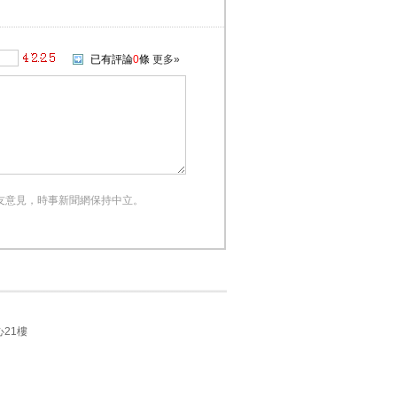
已有評論
0
條
更多»
友意見，時事新聞網保持中立。
21樓