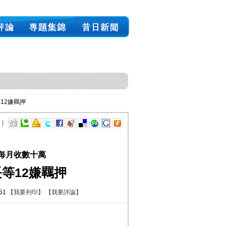
12嫌羈押
 |
 每月收數十萬
等12嫌羈押
:51
【我要列印】
【我要評論】