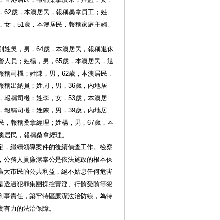
，62歲，本澳居民，報稱桑拿員工；姓
，女，51歲，本澳居民，報稱家庭主婦。
別姓吳，男，64歲，本澳居民，報稱退休
警人員；姓楊，男，65歲，本澳居民，退
報稱司機；姓陳，男，62歲，本澳居民，
報稱出納員；姓周，男，36歲，內地居
，報稱司機；姓李，女，53歲，本澳居
，報稱司機；姓陳，男，39歲，內地居
民，報稱桑拿經理；姓楊，男，67歲，本
本澳居民，報稱桑拿經理。
定，繼續領導案件的後續偵查工作。檢察
，公務人員廉潔奉公是依法施政的根本保
廣大市民的公共利益，絕不姑息任何危害
是透過犯罪集團操控賣淫、行賄受賄等犯
刑事責任，築牢特區廉潔法治防線，為特
實有力的法治保障。