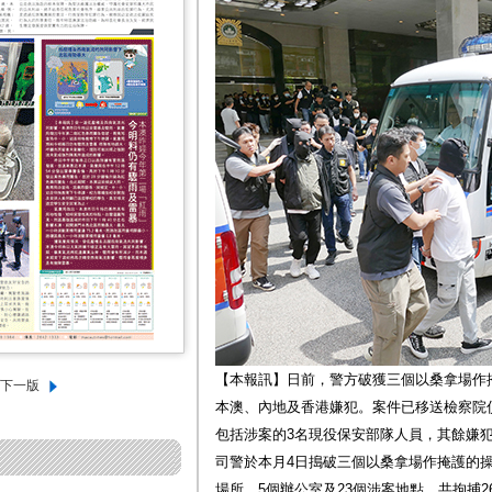
【本報訊】日前，警方破獲三個以桑拿場作
本澳、內地及香港嫌犯。案件已移送檢察院
包括涉案的3名現役保安部隊人員，其餘嫌
司警於本月4日搗破三個以桑拿場作掩護的
場所、5個辦公室及23個涉案地點，共拘捕