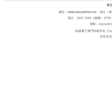
廣
網址：
www.macautimes.mo
地址：澳門
電話：2842 1999（總機） 8798 
電郵：macauti
版權屬于澳門時報所有. Copyright 
技術支持