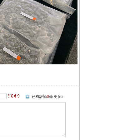
已有評論
0
條
更多»