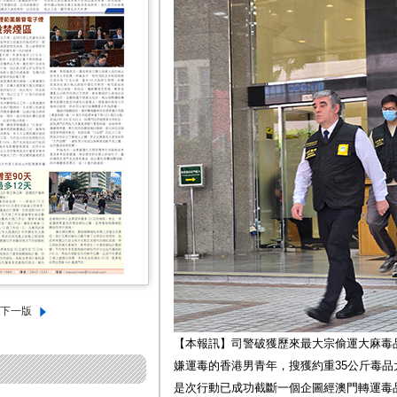
【本報訊】司警破獲歷來最大宗偷運大麻毒
嫌運毒的香港男青年，搜獲約重35公斤毒品大
是次行動已成功截斷一個企圖經澳門轉運毒