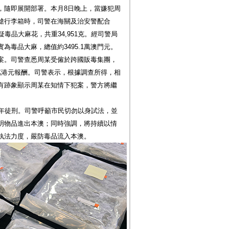
，隨即展開部署。本月8日晚上，當嫌犯周
艙行李箱時，司警在海關及治安警配合
毒品大麻花，共重34,951克。經司警局
為毒品大麻，總值約3495.1萬澳門元。
案。司警查悉周某受僱於跨國販毒集團，
萬港元報酬。司警表示，根據調查所得，相
有跡象顯示周某在知情下犯案，警方將繼
。
5年徒刑。司警呼籲市民切勿以身試法，並
明物品進出本澳；同時強調，將持續以情
執法力度，嚴防毒品流入本澳。