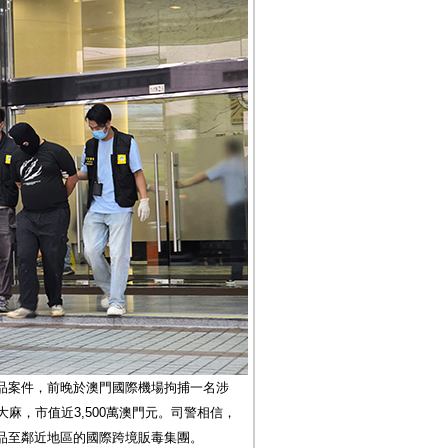
品案件，前晚於澳門國際機場拘捕一名涉
麻，市值近3,500萬澳門元。司警相信，
品至鄰近地區的國際跨境販毒集團。