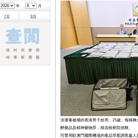
年
月
7月
9月
涉運毒被捕的香港男子姓周，25歲，報稱
醉藥品及精神藥物罪，移送檢察院偵辦。
司警局駐澳門國際機場的毒品罪案調查處人