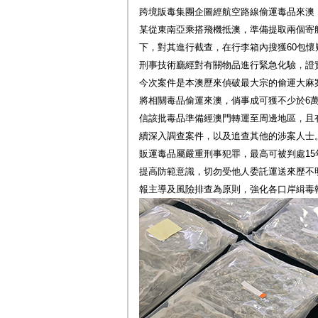
跨境販毒集團企圖經航空路線偷運毒品來澳
某從東南亞乘搭飛機抵澳，準備提取兩個寄
下，對其進行截查，在行李箱內搜獲60包懷疑
刑事技術廳經對有關物品進行緊急化驗，證實
今次案件是本澳歷來偵破最大宗的偷運大麻
將相關毒品偷運來澳，倘事成可獲不少於6
信該批毒品準備經澳門轉運至周邊地區，且
續深入調查案件，以及追查其他的涉案人士
販運毒品屬嚴重刑事犯罪，最高可被判處1
提高防範意識，切勿受他人委託運送來歷不
報主導及風險排查為原則，強化各口岸緝毒