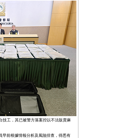
舞台技工，其已被警方落案控以不法販賣麻
員早前根據情報分析及風險排查，得悉有