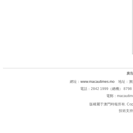
廣
網址：
www.macautimes.mo
地址：澳門
電話：2842 1999（總機） 8798 
電郵：macauti
版權屬于澳門時報所有. Copyright 
技術支持