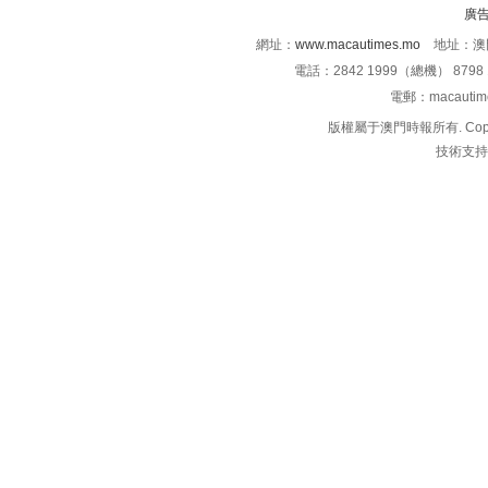
廣
網址：
www.macautimes.mo
地址：澳門
電話：2842 1999（總機） 8798 
電郵：macauti
版權屬于澳門時報所有. Copyright 
技術支持