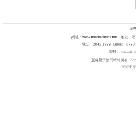
廣
網址：
www.macautimes.mo
地址：澳門
電話：2842 1999（總機） 8798 
電郵：macauti
版權屬于澳門時報所有. Copyright 
技術支持