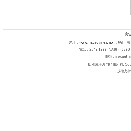
廣
網址：
www.macautimes.mo
地址：澳門
電話：2842 1999（總機） 8798 
電郵：macauti
版權屬于澳門時報所有. Copyright 
技術支持