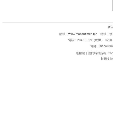
廣
網址：
www.macautimes.mo
地址：澳門
電話：2842 1999（總機） 8798 
電郵：macauti
版權屬于澳門時報所有. Copyright 
技術支持