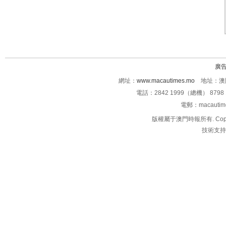
廣
網址：
www.macautimes.mo
地址：澳門
電話：2842 1999（總機） 8798 
電郵：macauti
版權屬于澳門時報所有. Copyright 
技術支持