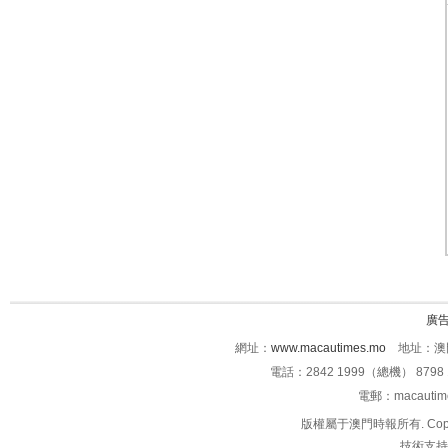
廣
網址：
www.macautimes.mo
地址：澳門
電話：2842 1999（總機） 8798 
電郵：macauti
版權屬于澳門時報所有. Copyright 
技術支持