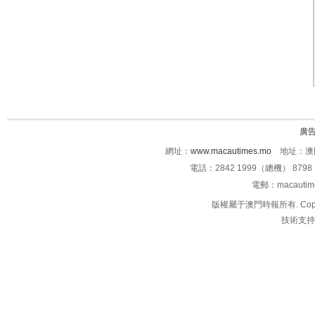
廣
網址：
www.macautimes.mo
地址：澳門
電話：2842 1999（總機） 8798 
電郵：macauti
版權屬于澳門時報所有. Copyright 
技術支持