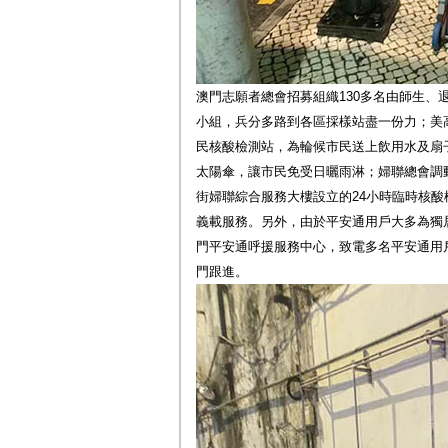
澳門志願者總會招募組織130多名由師生、
小組，兵分多路到各區採樣站盡一份力；美
民核酸檢測站，為輪候市民送上飲用水及扇
太陽傘，讓市民免受日曬雨淋；婦聯總會調
街婦聯綜合服務大樓設立的24小時臨時核
義載服務。另外，由於平安通用戶大多為獨
門平安通呼援服務中心，致電多名平安通用
門跟進。