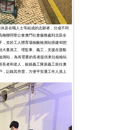
退休及在職人士等組成的志願者，分成不同
高梅聯同聖公會澳門社會服務處到北區全
子，並於工人體育場核酸檢測站搭建40把
動大量員工、理監事、義工，支援在渡船
酸檢測站，為有需要的長者提供來往核檢站
居長者和老人，銀娛義工隊派義工前往澳
戶，記錄其所需，方便平安通工作人員上