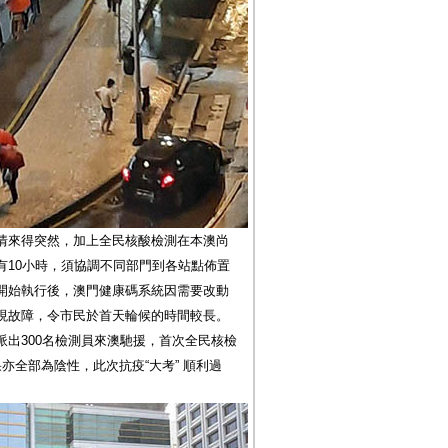
情來得突然，加上全民核酸檢測在本澳尚
有10小時，須協調不同部門到各站點佈置
開始執行後，澳門健康碼系統因需要改動
現故障，令市民於首天輪候的時間較長。
出300名檢測員來澳馳援，首次全民核檢
亦全部為陰性，此次抗疫“大考” 順利過