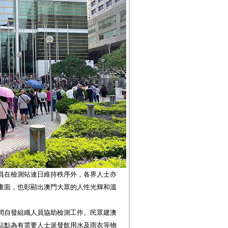
員在檢測站連日維持秩序外，各界人士亦
畫面，也彰顯出澳門大眾的人性光輝和溫
間自發組織人員協助檢測工作。民眾建澳
站點為有需要人士派發飲用水及雨衣等物