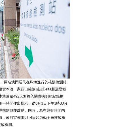
報，兩名澳門居民在珠海進行的核酸檢測結
實本澳一家四口確診感染Delta新冠變種
澳連續492天無輸入關聯病例的紀錄斷
一時間作出批示，從8月3日下午3時30分
理機制隨即啟動。同時，為在最短時間內
播，政府宣佈由8月4日起啟動全民核酸檢
核酸檢測。