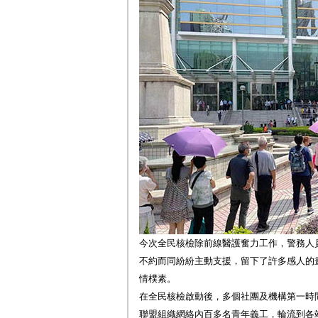
今次全民核檢除前線醫護奮力工作，警務人
不約而同紛紛主動支援，留下了許多感人的
情樸素。
在全民核檢啟動後，多個社團及機構第一時
聯盟組織網絡內百多名青年義工，輪流到各