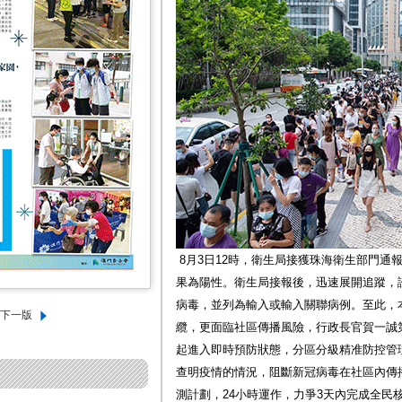
8月3日12時，衛生局接獲珠海衛生部門通
果為陽性。衛生局接報後，迅速展開追蹤，證
病毒，並列為輸入或輸入關聯病例。至此，本
纜，更面臨社區傳播風險，行政長官賀一誠第
起進入即時預防狀態，分區分級精准防控管
查明疫情的情況，阻斷新冠病毒在社區內傳
測計劃，24小時運作，力爭3天內完成全民