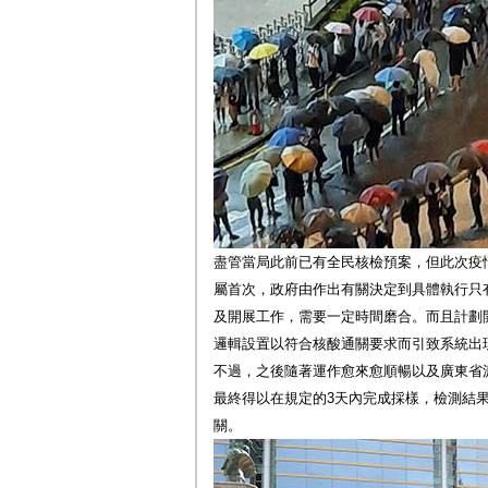
盡管當局此前已有全民核檢預案，但此次疫
屬首次，政府由作出有關決定到具體執行只
及開展工作，需要一定時間磨合。而且計劃
邏輯設置以符合核酸通關要求而引致系統出
不過，之後隨著運作愈來愈順暢以及廣東省派
最終得以在規定的3天內完成採樣，檢測結果
關。