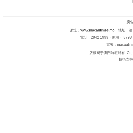
廣
網址：
www.macautimes.mo
地址：澳門
電話：2842 1999（總機） 8798 
電郵：macauti
版權屬于澳門時報所有. Copyright 
技術支持