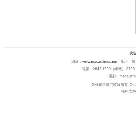
廣
網址：
www.macautimes.mo
地址：澳門
電話：2842 1999（總機） 8798 
電郵：macauti
版權屬于澳門時報所有. Copyright 
技術支持