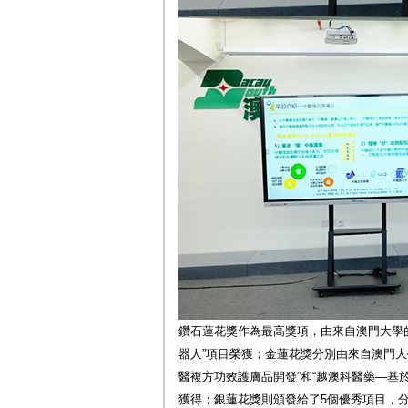
鑽石蓮花獎作為最高獎項，由來自澳門大學
器人”項目榮獲；金蓮花獎分別由來自澳門大
醫複方功效護膚品開發”和“越澳科醫藥—基於
獲得；銀蓮花獎則頒發給了5個優秀項目，