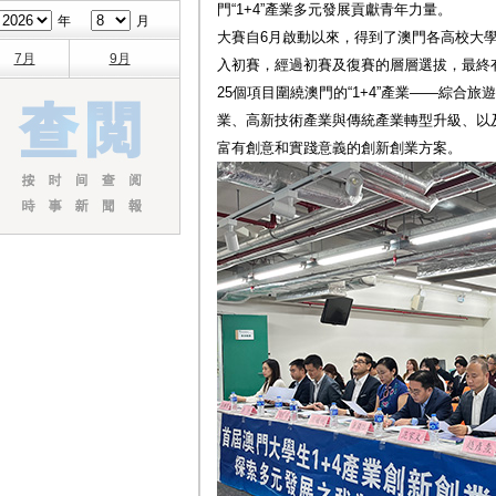
門“1+4”產業多元發展貢獻青年力量。
年
月
大賽自6月啟動以來，得到了澳門各高校大學
7月
9月
入初賽，經過初賽及復賽的層層選拔，最終
25個項目圍繞澳門的“1+4”產業——綜合
業、高新技術產業與傳統產業轉型升級、以
富有創意和實踐意義的創新創業方案。