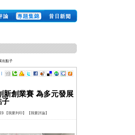
發展出點子
 |
業創新創業賽 為多元發展
點子
:23
【我要列印】
【我要評論】