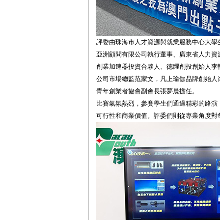
評委由珠海市人才資源與就業服務中心大學
亞洲顧問有限公司執行董事、廣東省人力資
創業加速器投資合夥人、德躍創投創始人李
公司市場總監范家文，凡上瑜伽品牌創始人
青年創業者協會副會長張夢晨擔任。
比賽氣氛熱烈，參賽學生們通過精彩的路演
可行性和商業價值。評委們則從專業角度對