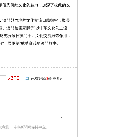
華優秀傳統文化的魅力，加深了彼此的友
，澳門與內地的文化交流日趨頻密，取長
展。澳門被國家賦予“以中華文化為主流、
更應充分發揮澳門中西文化交流紐帶作用，
“一國兩制”成功實踐的澳門故事。
已有評論
0
條
更多»
友意見，時事新聞網保持中立。