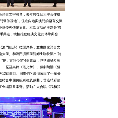
區語言文字教育，去年與復旦大學合作成
門夥伴基地”，促進內地與澳門的語言交流
中華優秀傳統文化。本次展演的主題是“典
攜手共進，積極推動經典文化的傳承與發
《澳門組詩》拉開序幕，並由國家語言文
大學）和澳門演藝學院師生聯袂演出“詩·
”、“樂．古韻今聲”4個篇章，包括朗誦及歌
》、琵琶樂舞《瑤光舞》、戲劇朗誦《醉
等12個節目。同學們的表演展現了中華優
並結合中國傳統劇種及戲曲，營造精彩絕
了全場觀眾掌聲。活動在大合唱《我和我