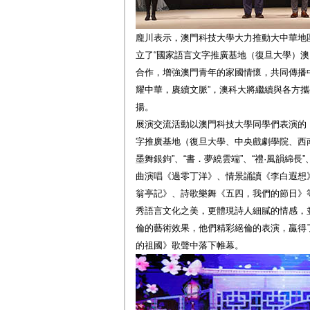
龐川表示，澳門科技大學大力推動大中華地
立了“國家語言文字推廣基地（復旦大學）澳
合作，增強澳門青年的家國情懷，共同傳播
耀中華，賡續文脈”，澳科大將繼續與各方
揚。
展演交流活動以澳門科技大學同學們表演的
字推廣基地（復旦大學、中央戲劇學院、西南
墨舞銀鉤”、“書．夢繞雲端”、“禮·風韻綿長
曲演唱《過零丁洋》、情景誦讀《李白遐想
翁亭記》、詩歌樂舞《五四，我們的節日》
秀語言文化之美，更體現詩人細膩的情感，
倫的藝術效果，他們精彩絕倫的表演，贏得
的祖國》歌聲中落下帷幕。