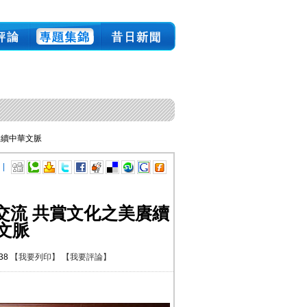
賡續中華文脈
 |
交流 共賞文化之美賡續
文脈
:38
【我要列印】
【我要評論】