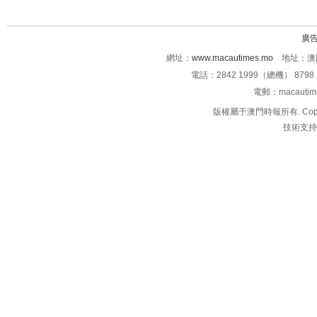
廣
網址：
www.macautimes.mo
地址：澳門
電話：2842 1999（總機） 8798 
電郵：macauti
版權屬于澳門時報所有. Copyright 
技術支持