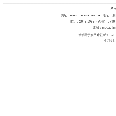
廣
網址：
www.macautimes.mo
地址：澳門
電話：2842 1999（總機） 8798 
電郵：macauti
版權屬于澳門時報所有. Copyright 
技術支持