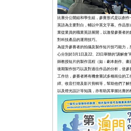
比賽分公開組和學生組，參賽形式是以創作
英語為主要對白，輔以中英文字幕。作品形
業從業員的職業英語展開，以激發參賽者的
對科技產品的運用技巧。
為提升參賽者的拍攝及製作短片技巧能力，
心分別於3月1日及22、23日舉辦的“講解會
師教授短片的製作流程（如：劇本創作、畫
後期製作技巧以及對過往作品的分析，使參
工作坊，參賽者將有機會嘗試多種崗位的工
繹、收音打燈及影片剪輯等，幫助他們了解
以及燈光設計等知識，亦有助其掌握比賽的