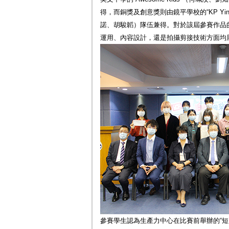
得，而銅獎及創意獎則由鏡平學校的“KP Yi
諾、胡駿韜）隊伍兼得。對於該屆參賽作品
運用、內容設計，還是拍攝剪接技術方面均
參賽學生認為生產力中心在比賽前舉辦的“短