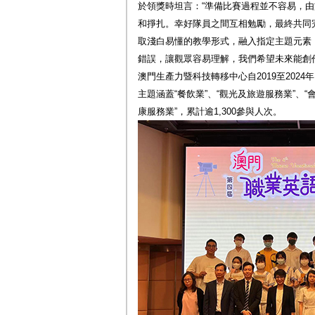
於領獎時坦言：“準備比賽過程並不容易，
和掙扎。幸好隊員之間互相勉勵，最終共同
取淺白易懂的教學形式，融入指定主題元素
錯誤，讓觀眾容易理解，我們希望未來能創
澳門生產力暨科技轉移中心自2019至2024
主題涵蓋“餐飲業”、“觀光及旅遊服務業”、“
康服務業”，累計逾1,300參與人次。