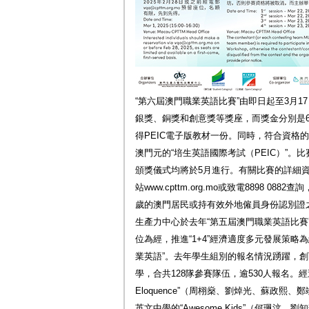
“第六屆澳門職業英語比賽”由即日起至3月
銀獎、銅獎和創意獎等獎座，而獎金分別是6,000
得PEIC電子版教材一份。同時，符合資格的
澳門元的“培生英語國際考試（PEIC）”。
頒獎儀式均將於5月進行。有關比賽的詳細
站www.cpttm.org.mo或致電8898 0
歲的澳門居民或持有效外地僱員身份認別證
生產力中心於去年“第五屆澳門職業英語比賽
位為經，推進“1+4”經濟適度多元發展策略
業英語”。去年學生組別的報名情況踴躍，創
學，合共128隊參賽隊伍，逾530人報名。
Eloquence”（周栩燊、劉焯光、蘇政熙
英文中學的“Awesome Kids”（何珮