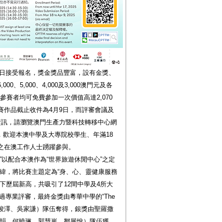
17日接受報名，獎金獎品豐富，設有金獎、
、5,000、4,000及3,000澳門元及各
參賽者均可免費參加一次價值高達2,070
比賽作品截止收件為4月9日，而評審會議及
資訊，請瀏覽澳門生產力暨科技轉移中心網
882查詢，歡迎本澳中學及大專院校學生、年滿18
之在澳工作人士踴躍參與。
”以配合本澳作為“世界旅遊休閒中心”之定
為緯，將比賽主題定為“身、心、靈健康服務
下歷屆新高，共吸引了12間中學及4所大
經過專業評審，最終金獎由粵華中學的“The
、鄭竣澤、吳家謙）隊伍奪得，銀獎由聖羅撒
汶、劉知韻、何曉琳、郭慧嵐、鄒展悅）隊伍獲