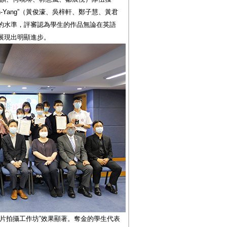
n-Yang”（黃俊濠、吳梓軒、鄭子慧、黃君
的水準，評審認為學生的作品無論在英語
展現出明顯進步。
片拍攝工作坊”效果顯著。奪金的學生代表