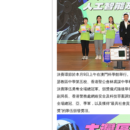
決賽環節於本月9日上午在澳門科學館舉行
瑟教區中學第五校、香港聖公會林裘謀中學
決賽隊伍勇奪全場總冠軍。頒獎儀式隨後舉
副局長、香港警務處網絡安全及科技罪案調
全場總冠、亞、季軍，以及獲得“最具社會貢獻
獎”的隊伍頒發獎項。