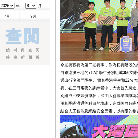
年
月
7月
9月
今屆挑戰賽為第二屆賽事，作為初賽階段的網上
自粵港澳三地的712名學生分別組成356
選出47名澳門學生、48名香港學生和22名
賽。在三日兩夜的訓練營中，大會首先將進
別組成20支決賽隊伍，並由大會專業團隊
用和團隊溝通等科目的培訓，完成後向各隊
結合人工智能及網絡安全元素，以有限的物