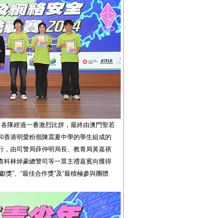
。各隊經過一番激烈比拼，最終由澳門聖若
和香港明愛粉嶺陳震夏中學的學生組成的
行，由司警局薛仲明局長、教青局黃嘉祺
查科林焯豪總警司等一眾主禮嘉賓向獲得
獎”、“最佳合作獎”及“最積極參與團體