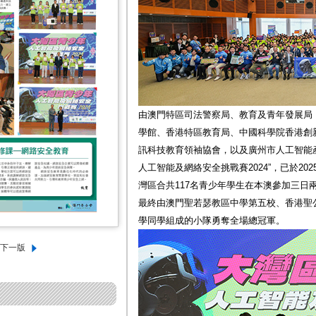
由澳門特區司法警察局、教育及青年發展局
學館、香港特區教育局、中國科學院香港創
訊科技教育領袖協會，以及廣州市人工智能
人工智能及網絡安全挑戰賽2024”，已於20
灣區合共117名青少年學生在本澳參加三日
最終由澳門聖若瑟教區中學第五校、香港聖
學同學組成的小隊勇奪全場總冠軍。