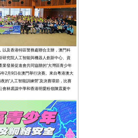
，以及香港特區警務處聯合主辦，澳門科
新研究院人工智能與機器人創新中心、資
產業發展促進會共同協辦的“大灣區青少年
25年2月9日在澳門舉行決賽。來自粵港澳大
兩夜的“人工智能訓練營”及決賽環節，比賽
公會林裘謀中學和香港明愛粉嶺陳震夏中