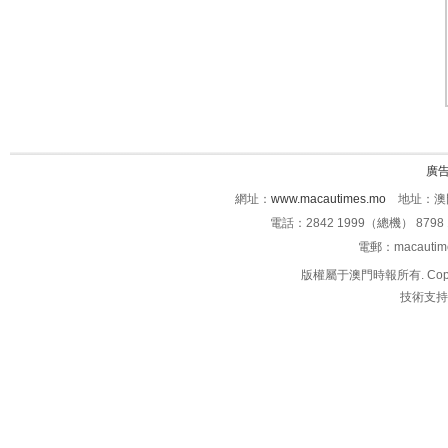
廣
網址：
www.macautimes.mo
地址：澳門
電話：2842 1999（總機） 8798 
電郵：macauti
版權屬于澳門時報所有. Copyright 
技術支持