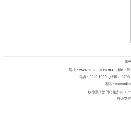
廣
網址：
www.macautimes.mo
地址：澳門
電話：2842 1999（總機） 8798 
電郵：macauti
版權屬于澳門時報所有. Copyright 
技術支持