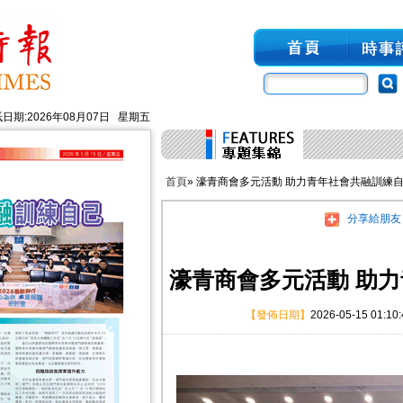
日期:2026年08月07日 星期五
首頁
» 濠青商會多元活動 助力青年社會共融訓練
分享給朋友
濠青商會多元活動 助
【發佈日期】
2026-05-15 01:10