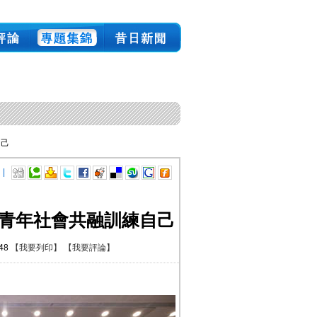
自己
 |
力青年社會共融訓練自己
:48
【我要列印】
【我要評論】