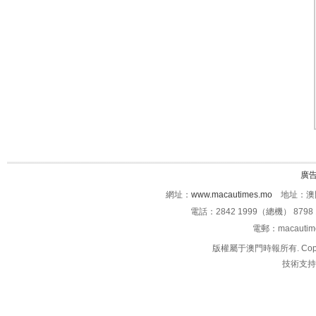
廣
網址：
www.macautimes.mo
地址：澳門
電話：2842 1999（總機） 8798 
電郵：macauti
版權屬于澳門時報所有. Copyright 
技術支持